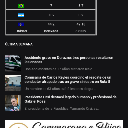
7
8.7
0.02
0.2
44.2
49.18
Unidad
Indexada
6.6339
ÚLTIMA SEMANA
Accidente grave en Durazno: tres personas resultaron
lesionadas
Dos adolescentes de 17 años sufrieron lesio…
Comisaría de Carlos Reyles coordinó el rescate de un
conductor atrapado tras un grave siniestro en Ruta 5
Un hombre de 63 años sufrió lesiones de gra…
Presidente Orsi destacó legado humano y profesional de
Gabriel Rossi
El presidente de la República, Yamandú Orsi, as…