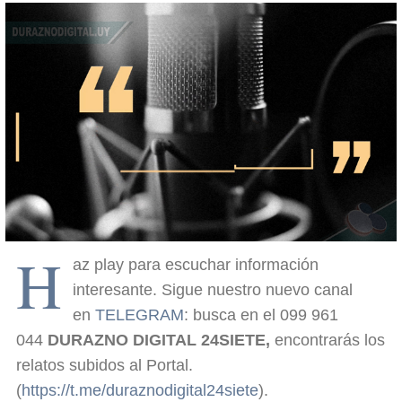
H
az play para escuchar información
interesante. Sigue nuestro nuevo canal
en
TELEGRAM
: busca en el 099 961
044
DURAZNO DIGITAL 24SIETE,
encontrarás los
relatos subidos al Portal.
(
https://t.me/duraznodigital24siete
).