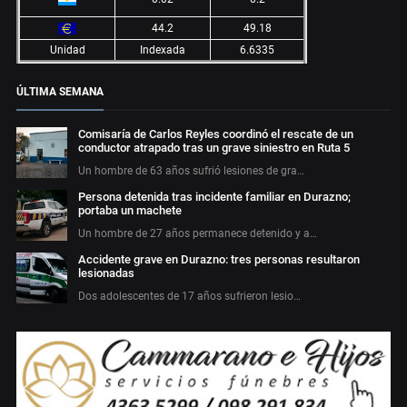
44.2
49.18
Unidad
Indexada
6.6335
ÚLTIMA SEMANA
Comisaría de Carlos Reyles coordinó el rescate de un
conductor atrapado tras un grave siniestro en Ruta 5
Un hombre de 63 años sufrió lesiones de gra…
Persona detenida tras incidente familiar en Durazno;
portaba un machete
Un hombre de 27 años permanece detenido y a…
Accidente grave en Durazno: tres personas resultaron
lesionadas
Dos adolescentes de 17 años sufrieron lesio…