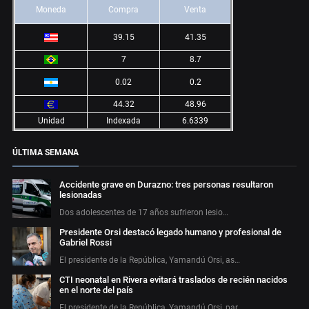
Moneda
Compra
Venta
39.15
41.35
7
8.7
0.02
0.2
44.32
48.96
Unidad
Indexada
6.6339
ÚLTIMA SEMANA
Accidente grave en Durazno: tres personas resultaron
lesionadas
Dos adolescentes de 17 años sufrieron lesio…
Presidente Orsi destacó legado humano y profesional de
Gabriel Rossi
El presidente de la República, Yamandú Orsi, as…
CTI neonatal en Rivera evitará traslados de recién nacidos
en el norte del país
El presidente de la República, Yamandú Orsi, par…