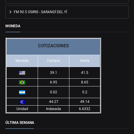
FM 90.5 OSIRIS - SARANDÍ DEL YÍ
MONEDA
COTIZACIONES
Moneda
Compra
Venta
39.1
41.5
6.95
8.65
0.02
0.2
44.27
49.14
Unidad
Indexada
6.6332
ÚLTIMA SEMANA