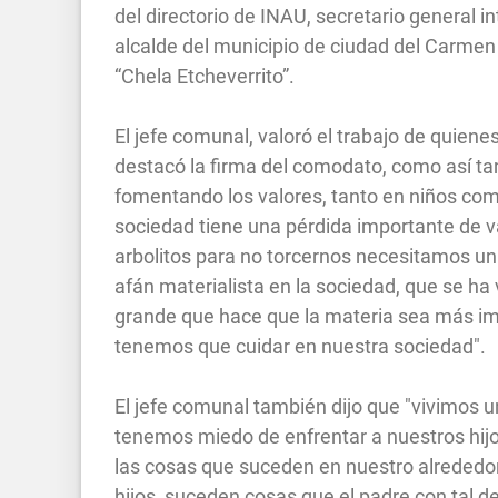
del directorio de INAU, secretario general i
alcalde del municipio de ciudad del Carmen 
“Chela Etcheverrito”.
El jefe comunal, valoró el trabajo de quien
destacó la firma del comodato, como así ta
fomentando los valores, tanto en niños com
sociedad tiene una pérdida importante de va
arbolitos para no torcernos necesitamos un
afán materialista en la sociedad, que se h
grande que hace que la materia sea más imp
tenemos que cuidar en nuestra sociedad".
El jefe comunal también dijo que "vivimos u
tenemos miedo de enfrentar a nuestros hi
las cosas que suceden en nuestro alrededor
hijos, suceden cosas que el padre con tal de