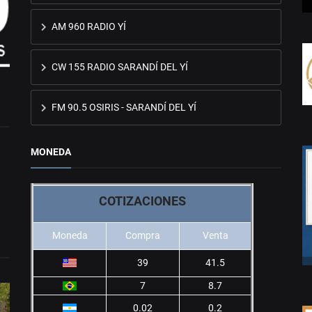
AM 960 RADIO YÍ
CW 155 RADIO SARANDÍ DEL YÍ
FM 90.5 OSIRIS - SARANDÍ DEL YÍ
MONEDA
COTIZACIONES
Moneda
Compra
Venta
39
41.5
7
8.7
0.02
0.2