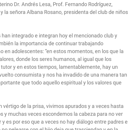
nterino Dr. Andrés Lesa, Prof. Fernando Rodríguez,
y la señora Albana Rosano, presidenta del club de niños
es han integrado e integran hoy el mencionado club y
mbién la importancia de continuar trabajando
o en adolescentes: “en estos momentos, en los que la
lores, donde los seres humanos, al igual que los
 tutor y en estos tiempos, lamentablemente, hay un
a vuelto consumista y nos ha invadido de una manera tan
ortante que todo aquello espiritual y los valores que
n vértigo de la prisa, vivimos apurados y a veces hasta
jos y muchas veces escondemos la cabeza para no ver
 y es por eso que a veces no hay diálogo entre padres e
 no pelearse con el hijo deja que trasciendan y en la