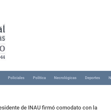
Policiales
Política
Necrológicas
Deportes
N
presidente de INAU firmó comodato con la