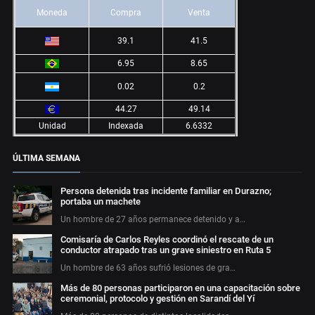
Moneda
Compra
Venta
39.1
41.5
6.95
8.65
0.02
0.2
44.27
49.14
Unidad
Indexada
6.6332
ÚLTIMA SEMANA
Persona detenida tras incidente familiar en Durazno;
portaba un machete
Un hombre de 27 años permanece detenido y a…
Comisaría de Carlos Reyles coordinó el rescate de un
conductor atrapado tras un grave siniestro en Ruta 5
Un hombre de 63 años sufrió lesiones de gra…
Más de 80 personas participaron en una capacitación sobre
ceremonial, protocolo y gestión en Sarandí del Yí