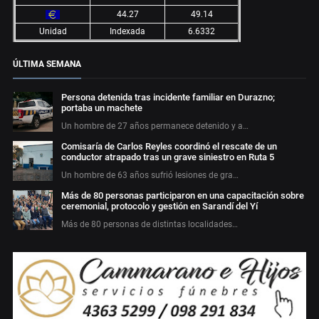
44.27
49.14
Unidad
Indexada
6.6332
ÚLTIMA SEMANA
Persona detenida tras incidente familiar en Durazno;
portaba un machete
Un hombre de 27 años permanece detenido y a…
Comisaría de Carlos Reyles coordinó el rescate de un
conductor atrapado tras un grave siniestro en Ruta 5
Un hombre de 63 años sufrió lesiones de gra…
Más de 80 personas participaron en una capacitación sobre
ceremonial, protocolo y gestión en Sarandí del Yí
Más de 80 personas de distintas localidades…