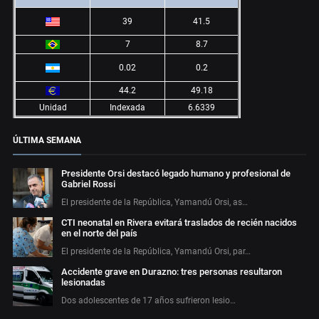
39
41.5
7
8.7
0.02
0.2
44.2
49.18
Unidad
Indexada
6.6339
ÚLTIMA SEMANA
Presidente Orsi destacó legado humano y profesional de
Gabriel Rossi
El presidente de la República, Yamandú Orsi, as…
CTI neonatal en Rivera evitará traslados de recién nacidos
en el norte del país
El presidente de la República, Yamandú Orsi, par…
Accidente grave en Durazno: tres personas resultaron
lesionadas
Dos adolescentes de 17 años sufrieron lesio…