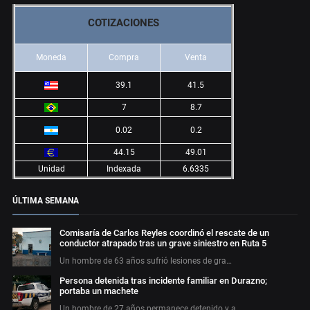
COTIZACIONES
Moneda
Compra
Venta
39.1
41.5
7
8.7
0.02
0.2
44.15
49.01
Unidad
Indexada
6.6335
ÚLTIMA SEMANA
Comisaría de Carlos Reyles coordinó el rescate de un
conductor atrapado tras un grave siniestro en Ruta 5
Un hombre de 63 años sufrió lesiones de gra…
Persona detenida tras incidente familiar en Durazno;
portaba un machete
Un hombre de 27 años permanece detenido y a…