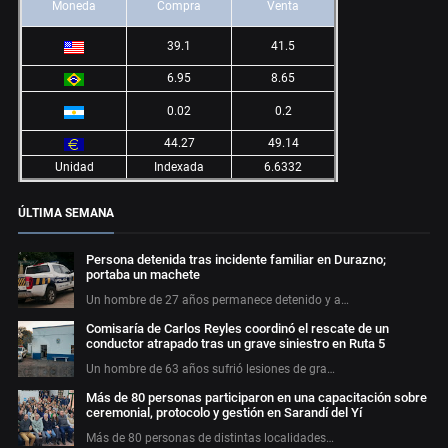
Moneda
Compra
Venta
39.1
41.5
6.95
8.65
0.02
0.2
44.27
49.14
Unidad
Indexada
6.6332
ÚLTIMA SEMANA
Persona detenida tras incidente familiar en Durazno;
portaba un machete
Un hombre de 27 años permanece detenido y a…
Comisaría de Carlos Reyles coordinó el rescate de un
conductor atrapado tras un grave siniestro en Ruta 5
Un hombre de 63 años sufrió lesiones de gra…
Más de 80 personas participaron en una capacitación sobre
ceremonial, protocolo y gestión en Sarandí del Yí
Más de 80 personas de distintas localidades…