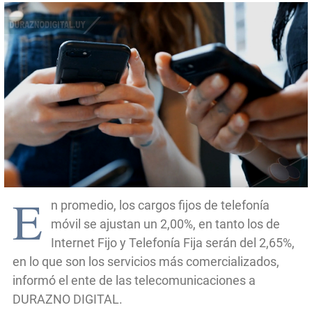
E
n promedio, los cargos fijos de telefonía
móvil se ajustan un 2,00%, en tanto los de
Internet Fijo y Telefonía Fija serán del 2,65%,
en lo que son los servicios más comercializados,
informó el ente de las telecomunicaciones a
DURAZNO DIGITAL.