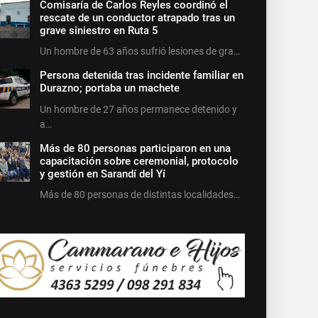
Comisaría de Carlos Reyles coordinó el
rescate de un conductor atrapado tras un
grave siniestro en Ruta 5
Un hombre de 63 años sufrió lesiones de gra…
Persona detenida tras incidente familiar en
Durazno; portaba un machete
Un hombre de 27 años permanece detenido y
a…
Más de 80 personas participaron en una
capacitación sobre ceremonial, protocolo
y gestión en Sarandí del Yí
Más de 80 personas de distintas localidades…