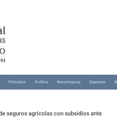
Policiales
Política
Necrológicas
Deportes
N
e seguros agrícolas con subsidios ante