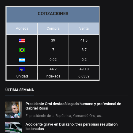
COTIZACIONES
Moneda
Compra
Venta
39
41.5
7
8.7
0.02
0.2
44.2
49.18
Unidad
Indexada
6.6339
ÚLTIMA SEMANA
Presidente Orsi destacó legado humano y profesional de
Gabriel Rossi
El presidente de la República, Yamandú Orsi, as…
Accidente grave en Durazno: tres personas resultaron
lesionadas