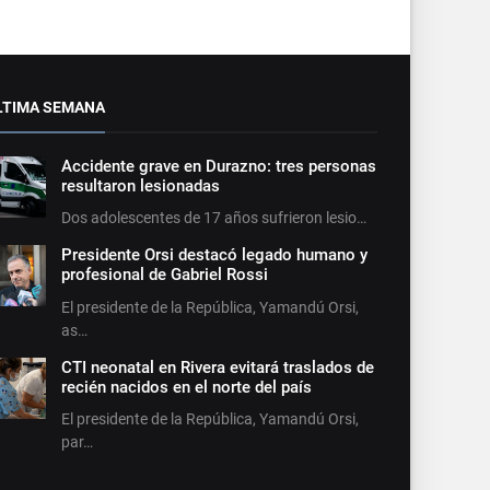
LTIMA SEMANA
Accidente grave en Durazno: tres personas
resultaron lesionadas
Dos adolescentes de 17 años sufrieron lesio…
Presidente Orsi destacó legado humano y
profesional de Gabriel Rossi
El presidente de la República, Yamandú Orsi,
as…
CTI neonatal en Rivera evitará traslados de
recién nacidos en el norte del país
El presidente de la República, Yamandú Orsi,
par…