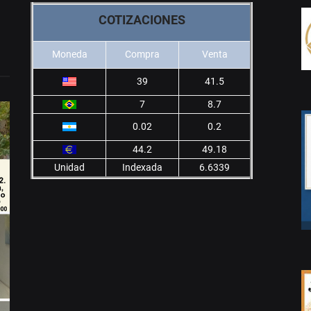
COTIZACIONES
Moneda
Compra
Venta
39
41.5
7
8.7
0.02
0.2
44.2
49.18
Unidad
Indexada
6.6339