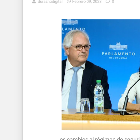
duraznodigital
Febrero 09, 2023
0
os cambios al régimen de segur