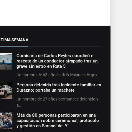
LTIMA SEMANA
Comisaría de Carlos Reyles coordinó el
rescate de un conductor atrapado tras un
grave siniestro en Ruta 5
Un hombre de 63 años sufrió lesiones de gra…
Persona detenida tras incidente familiar en
Durazno; portaba un machete
Un hombre de 27 años permanece detenido y
a…
Más de 80 personas participaron en una
capacitación sobre ceremonial, protocolo
y gestión en Sarandí del Yí