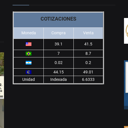
COTIZACIONES
Moneda
Compra
Venta
39.1
41.5
7
8.7
0.02
0.2
44.15
49.01
Unidad
Indexada
6.6333