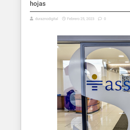
hojas
duraznodigital
Febrero 25, 2023
0