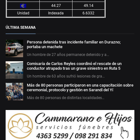
44.27
49.14
Unidad
Indexada
6.6332
ÚLTIMA SEMANA
Persona detenida tras incidente familiar en Durazno;
portaba un machete
Un hombre de 27 años permanece detenido y a…
Comisaría de Carlos Reyles coordinó el rescate de un
conductor atrapado tras un grave siniestro en Ruta 5
Un hombre de 63 años sufrió lesiones de gra…
Más de 80 personas participaron en una capacitación sobre
ceremonial, protocolo y gestión en Sarandí del Yí
Más de 80 personas de distintas localidades…