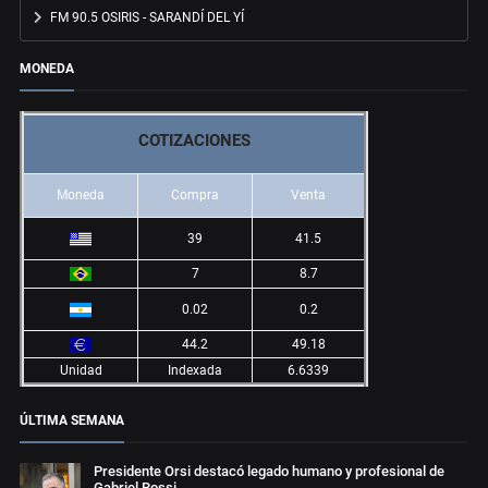
FM 90.5 OSIRIS - SARANDÍ DEL YÍ
MONEDA
COTIZACIONES
Moneda
Compra
Venta
39
41.5
7
8.7
0.02
0.2
44.2
49.18
Unidad
Indexada
6.6339
ÚLTIMA SEMANA
Presidente Orsi destacó legado humano y profesional de
Gabriel Rossi