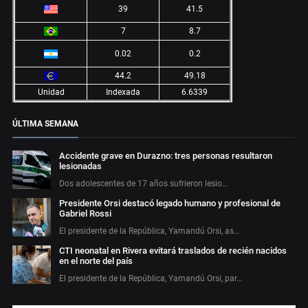
39
41.5
7
8.7
0.02
0.2
44.2
49.18
Unidad
Indexada
6.6339
ÚLTIMA SEMANA
Accidente grave en Durazno: tres personas resultaron
lesionadas
Dos adolescentes de 17 años sufrieron lesio…
Presidente Orsi destacó legado humano y profesional de
Gabriel Rossi
El presidente de la República, Yamandú Orsi, as…
CTI neonatal en Rivera evitará traslados de recién nacidos
en el norte del país
El presidente de la República, Yamandú Orsi, par…