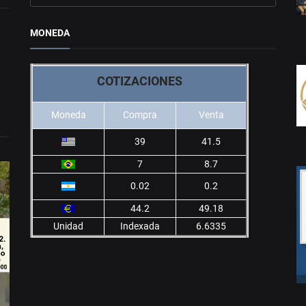
MONEDA
COTIZACIONES
Moneda
Compra
Venta
39
41.5
7
8.7
0.02
0.2
44.2
49.18
Unidad
Indexada
6.6335