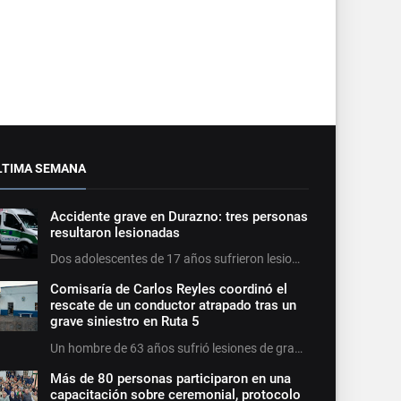
LTIMA SEMANA
Accidente grave en Durazno: tres personas
resultaron lesionadas
Dos adolescentes de 17 años sufrieron lesio…
Comisaría de Carlos Reyles coordinó el
rescate de un conductor atrapado tras un
grave siniestro en Ruta 5
Un hombre de 63 años sufrió lesiones de gra…
Más de 80 personas participaron en una
capacitación sobre ceremonial, protocolo