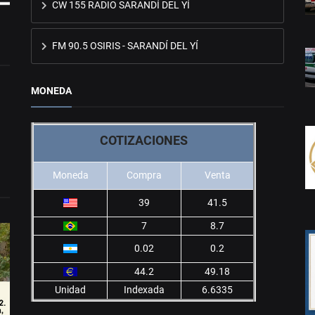
CW 155 RADIO SARANDÍ DEL YÍ
FM 90.5 OSIRIS - SARANDÍ DEL YÍ
MONEDA
COTIZACIONES
Moneda
Compra
Venta
39
41.5
7
8.7
0.02
0.2
44.2
49.18
Unidad
Indexada
6.6335