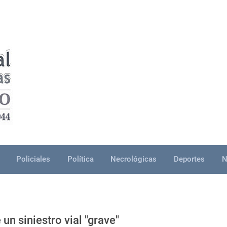
Policiales
Política
Necrológicas
Deportes
N
un siniestro vial "grave"