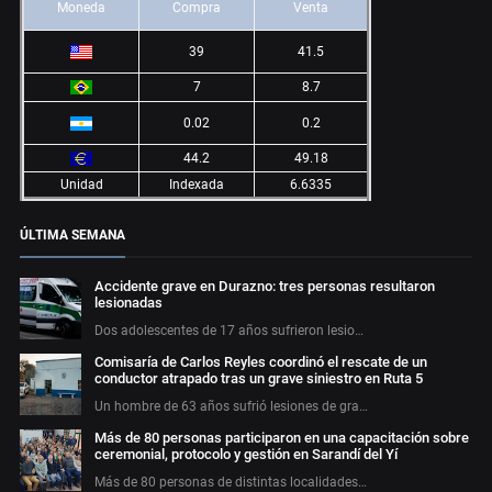
Moneda
Compra
Venta
39
41.5
7
8.7
0.02
0.2
44.2
49.18
Unidad
Indexada
6.6335
ÚLTIMA SEMANA
Accidente grave en Durazno: tres personas resultaron
lesionadas
Dos adolescentes de 17 años sufrieron lesio…
Comisaría de Carlos Reyles coordinó el rescate de un
conductor atrapado tras un grave siniestro en Ruta 5
Un hombre de 63 años sufrió lesiones de gra…
Más de 80 personas participaron en una capacitación sobre
ceremonial, protocolo y gestión en Sarandí del Yí
Más de 80 personas de distintas localidades…