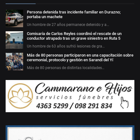
Persona detenida tras incidente familiar en Durazno;
portaba un machete
Un hombre de 27 años permanece detenido y a…
Comisaría de Carlos Reyles coordinó el rescate de un
conductor atrapado tras un grave siniestro en Ruta 5
Un hombre de 63 años sufrió lesiones de gra…
Más de 80 personas participaron en una capacitación sobre
ceremonial, protocolo y gestión en Sarandí del Yí
Más de 80 personas de distintas localidades…