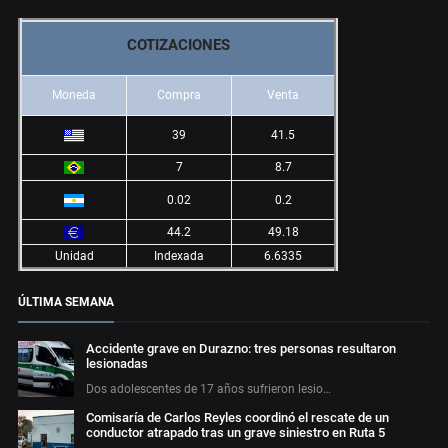
COTIZACIONES
Moneda
Compra
Venta
39
41.5
7
8.7
0.02
0.2
44.2
49.18
Unidad
Indexada
6.6335
ÚLTIMA SEMANA
Accidente grave en Durazno: tres personas resultaron
lesionadas
Dos adolescentes de 17 años sufrieron lesio…
Comisaría de Carlos Reyles coordinó el rescate de un
conductor atrapado tras un grave siniestro en Ruta 5