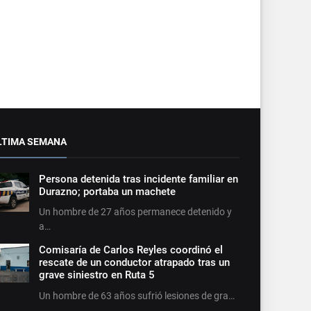
LTIMA SEMANA
Persona detenida tras incidente familiar en
Durazno; portaba un machete
Un hombre de 27 años permanece detenido y
a…
Comisaría de Carlos Reyles coordinó el
rescate de un conductor atrapado tras un
grave siniestro en Ruta 5
Un hombre de 63 años sufrió lesiones de gra…