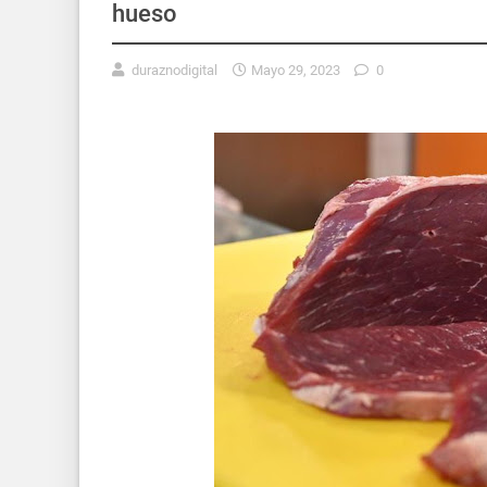
hueso
duraznodigital
Mayo 29, 2023
0