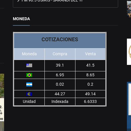
MONEDA
COTIZACIONES
Moneda
Compra
Venta
39.1
41.5
6.95
8.65
0.02
0.2
44.27
49.14
Unidad
Indexada
6.6333