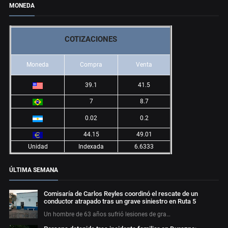
MONEDA
COTIZACIONES
Moneda
Compra
Venta
39.1
41.5
7
8.7
0.02
0.2
44.15
49.01
Unidad
Indexada
6.6333
ÚLTIMA SEMANA
Comisaría de Carlos Reyles coordinó el rescate de un
conductor atrapado tras un grave siniestro en Ruta 5
Un hombre de 63 años sufrió lesiones de gra…