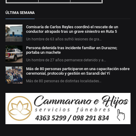
ÚLTIMA SEMANA
Comisaría de Carlos Reyles coordinó el rescate de un
conductor atrapado tras un grave siniestro en Ruta 5
Un hombre de 63 años sufrió lesiones de gra…
Persona detenida tras incidente familiar en Durazno;
portaba un machete
Un hombre de 27 años permanece detenido y a…
Más de 80 personas participaron en una capacitación sobre
ceremonial, protocolo y gestión en Sarandí del Yí
Más de 80 personas de distintas localidades…