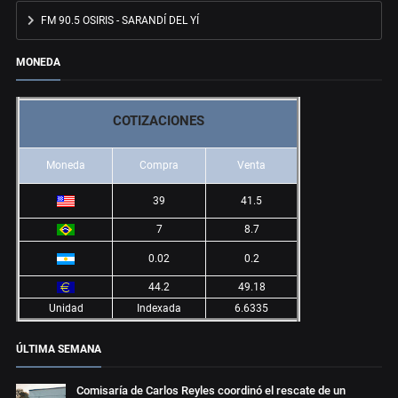
FM 90.5 OSIRIS - SARANDÍ DEL YÍ
MONEDA
COTIZACIONES
Moneda
Compra
Venta
39
41.5
7
8.7
0.02
0.2
44.2
49.18
Unidad
Indexada
6.6335
ÚLTIMA SEMANA
Comisaría de Carlos Reyles coordinó el rescate de un