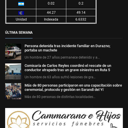
0.02
0.2
44.27
49.14
Unidad
Indexada
6.6332
ÚLTIMA SEMANA
Persona detenida tras incidente familiar en Durazno;
portaba un machete
Un hombre de 27 años permanece detenido y a…
Comisaría de Carlos Reyles coordinó el rescate de un
conductor atrapado tras un grave siniestro en Ruta 5
Un hombre de 63 años sufrió lesiones de gra…
Más de 80 personas participaron en una capacitación sobre
ceremonial, protocolo y gestión en Sarandí del Yí
Más de 80 personas de distintas localidades…