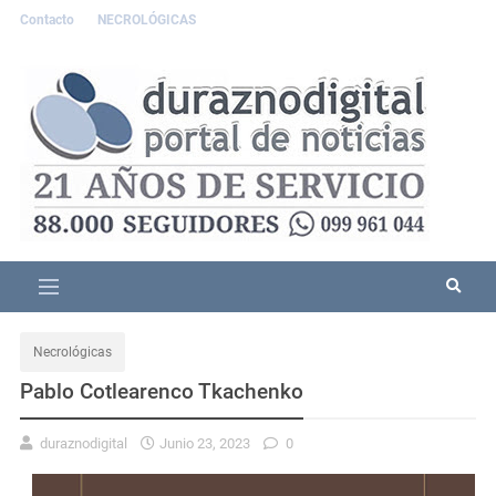
Contacto
NECROLÓGICAS
Necrológicas
Pablo Cotlearenco Tkachenko
duraznodigital
Junio 23, 2023
0