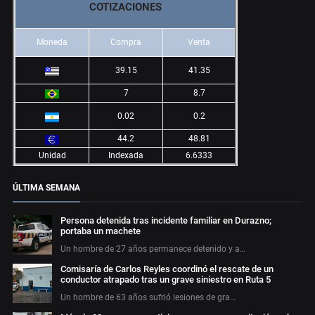
COTIZACIONES
Moneda
Compra
Venta
39.15
41.35
7
8.7
0.02
0.2
44.2
48.81
Unidad
Indexada
6.6333
ÚLTIMA SEMANA
Persona detenida tras incidente familiar en Durazno;
portaba un machete
Un hombre de 27 años permanece detenido y a…
Comisaría de Carlos Reyles coordinó el rescate de un
conductor atrapado tras un grave siniestro en Ruta 5
Un hombre de 63 años sufrió lesiones de gra…