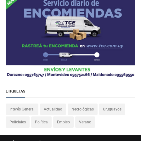
ETIQUETAS
Interés General
Actualidad
Necrológicas
Uruguayos
Policiales
Política
Empleo
Verano