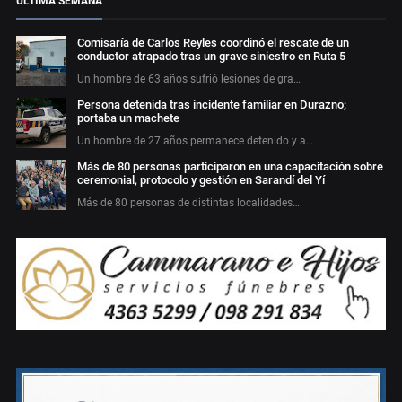
ÚLTIMA SEMANA
Comisaría de Carlos Reyles coordinó el rescate de un
conductor atrapado tras un grave siniestro en Ruta 5
Un hombre de 63 años sufrió lesiones de gra…
Persona detenida tras incidente familiar en Durazno;
portaba un machete
Un hombre de 27 años permanece detenido y a…
Más de 80 personas participaron en una capacitación sobre
ceremonial, protocolo y gestión en Sarandí del Yí
Más de 80 personas de distintas localidades…