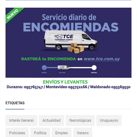
ETIQUETAS
Interés General
Actualidad
Necrológicas
Uruguayos
Policiales
Política
Empleo
Verano