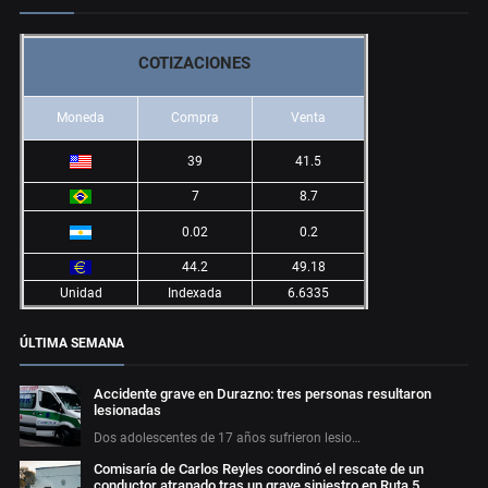
COTIZACIONES
Moneda
Compra
Venta
39
41.5
7
8.7
0.02
0.2
44.2
49.18
Unidad
Indexada
6.6335
ÚLTIMA SEMANA
Accidente grave en Durazno: tres personas resultaron
lesionadas
Dos adolescentes de 17 años sufrieron lesio…
Comisaría de Carlos Reyles coordinó el rescate de un
conductor atrapado tras un grave siniestro en Ruta 5