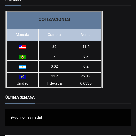
COTIZACIONES
Moneda
Compra
Venta
39
41.5
7
8.7
0.02
0.2
44.2
49.18
Unidad
Indexada
6.6335
ÚLTIMA SEMANA
¡Aquí no hay nada!