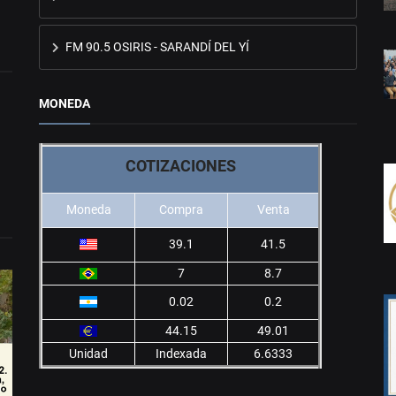
FM 90.5 OSIRIS - SARANDÍ DEL YÍ
MONEDA
COTIZACIONES
Moneda
Compra
Venta
39.1
41.5
7
8.7
0.02
0.2
44.15
49.01
Unidad
Indexada
6.6333