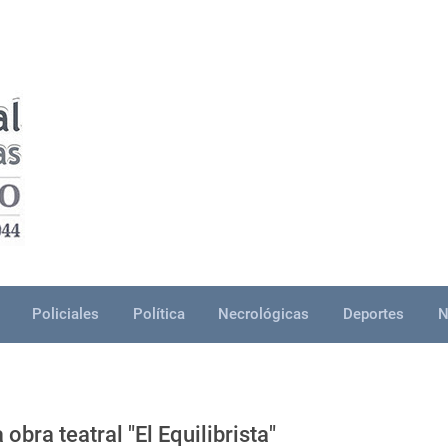
Policiales
Política
Necrológicas
Deportes
N
obra teatral "El Equilibrista"