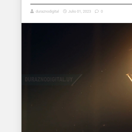
duraznodigital
Julio 01, 2023
0