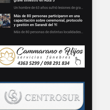
grave siniestro en Ruta 5
Un hombre de 63 años sufrió lesiones de gra…
Más de 80 personas participaron en una
capacitación sobre ceremonial, protocolo
y gestión en Sarandí del Yí
Más de 80 personas de distintas localidades…