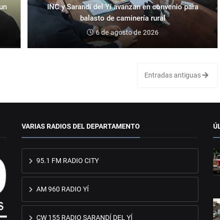
 un
INC y Sarandí del Yí avanzan en convenio para
balasto de caminería rural
6 de agosto de 2026
Entradas antiguas
VARIAS RADIOS DEL DEPARTAMENTO
Ú
95.1 FM RADIO CITY
AM 960 RADIO YÍ
CW 155 RADIO SARANDÍ DEL YÍ