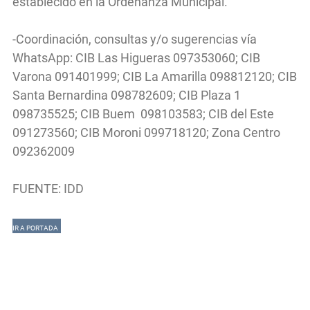
establecido en la Ordenanza Municipal.
-Coordinación, consultas y/o sugerencias vía
WhatsApp: CIB Las Higueras 097353060; CIB
Varona 091401999; CIB La Amarilla 098812120; CIB
Santa Bernardina 098782609; CIB Plaza 1
098735525; CIB Buem 098103583; CIB del Este
091273560; CIB Moroni 099718120; Zona Centro
092362009
FUENTE: IDD
IR A PORTADA