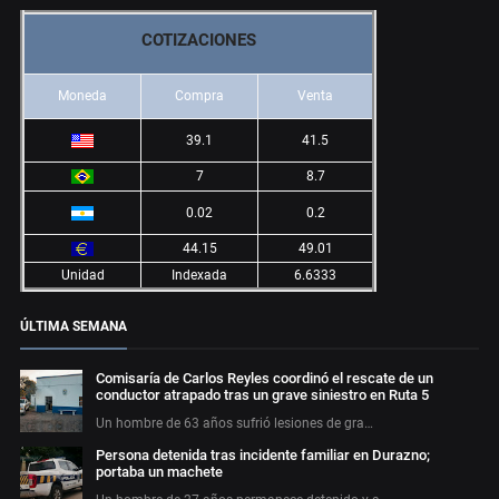
COTIZACIONES
Moneda
Compra
Venta
39.1
41.5
7
8.7
0.02
0.2
44.15
49.01
Unidad
Indexada
6.6333
ÚLTIMA SEMANA
Comisaría de Carlos Reyles coordinó el rescate de un
conductor atrapado tras un grave siniestro en Ruta 5
Un hombre de 63 años sufrió lesiones de gra…
Persona detenida tras incidente familiar en Durazno;
portaba un machete