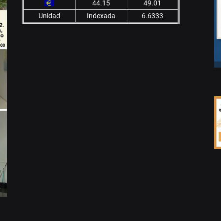
44.15
49.01
Unidad
Indexada
6.6333