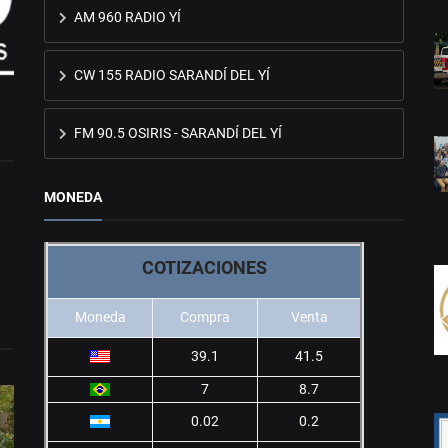
AM 960 RADIO YÍ
CW 155 RADIO SARANDÍ DEL YÍ
FM 90.5 OSIRIS - SARANDÍ DEL YÍ
MONEDA
COTIZACIONES
Moneda
Compra
Venta
39.1
41.5
7
8.7
0.02
0.2