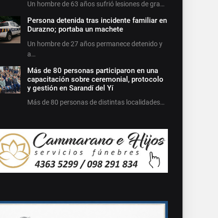
Un hombre de 63 años sufrió lesiones de gra…
Persona detenida tras incidente familiar en
Durazno; portaba un machete
Un hombre de 27 años permanece detenido y
a…
Más de 80 personas participaron en una
capacitación sobre ceremonial, protocolo
y gestión en Sarandí del Yí
Más de 80 personas de distintas localidades…