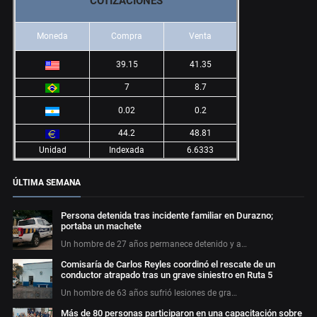
COTIZACIONES
Moneda
Compra
Venta
39.15
41.35
7
8.7
0.02
0.2
44.2
48.81
Unidad
Indexada
6.6333
ÚLTIMA SEMANA
Persona detenida tras incidente familiar en Durazno;
portaba un machete
Un hombre de 27 años permanece detenido y a…
Comisaría de Carlos Reyles coordinó el rescate de un
conductor atrapado tras un grave siniestro en Ruta 5
Un hombre de 63 años sufrió lesiones de gra…
Más de 80 personas participaron en una capacitación sobre