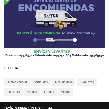
ETIQUETAS
Interés General
Actualidad
Necrológicas
Uruguayos
Policiales
Política
Empleo
Verano
ENVÍA INFORMACIÓN: 099 961 044