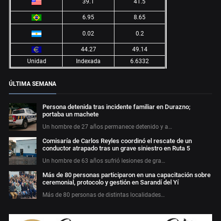
39.1
41.5
6.95
8.65
0.02
0.2
44.27
49.14
Unidad
Indexada
6.6332
ÚLTIMA SEMANA
Persona detenida tras incidente familiar en Durazno;
portaba un machete
Un hombre de 27 años permanece detenido y a…
Comisaría de Carlos Reyles coordinó el rescate de un
conductor atrapado tras un grave siniestro en Ruta 5
Un hombre de 63 años sufrió lesiones de gra…
Más de 80 personas participaron en una capacitación sobre
ceremonial, protocolo y gestión en Sarandí del Yí
Más de 80 personas de distintas localidades…