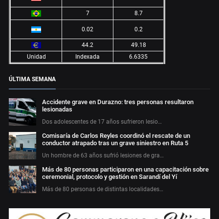
7
8.7
0.02
0.2
44.2
49.18
Unidad
Indexada
6.6335
ÚLTIMA SEMANA
Accidente grave en Durazno: tres personas resultaron
lesionadas
Dos adolescentes de 17 años sufrieron lesio…
Comisaría de Carlos Reyles coordinó el rescate de un
conductor atrapado tras un grave siniestro en Ruta 5
Un hombre de 63 años sufrió lesiones de gra…
Más de 80 personas participaron en una capacitación sobre
ceremonial, protocolo y gestión en Sarandí del Yí
Más de 80 personas de distintas localidades…