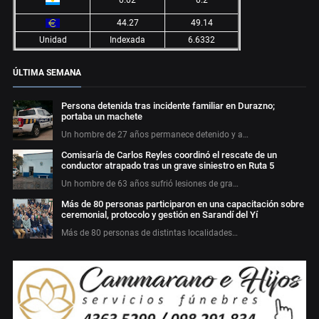
44.27
49.14
Unidad
Indexada
6.6332
ÚLTIMA SEMANA
Persona detenida tras incidente familiar en Durazno;
portaba un machete
Un hombre de 27 años permanece detenido y a…
Comisaría de Carlos Reyles coordinó el rescate de un
conductor atrapado tras un grave siniestro en Ruta 5
Un hombre de 63 años sufrió lesiones de gra…
Más de 80 personas participaron en una capacitación sobre
ceremonial, protocolo y gestión en Sarandí del Yí
Más de 80 personas de distintas localidades…