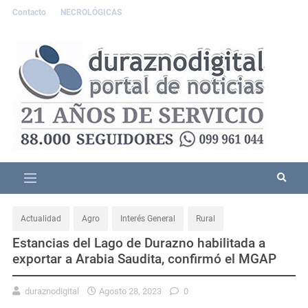
Contacto
NECROLÓGICAS
Actualidad
Agro
Interés General
Rural
Estancias del Lago de Durazno habilitada a
exportar a Arabia Saudita, confirmó el MGAP
duraznodigital
Agosto 28, 2023
0