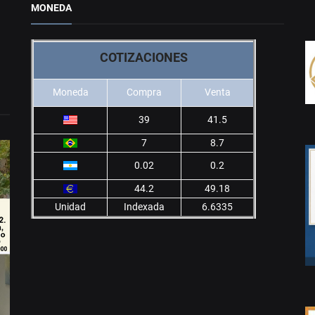
MONEDA
COTIZACIONES
Moneda
Compra
Venta
39
41.5
7
8.7
0.02
0.2
44.2
49.18
Unidad
Indexada
6.6335