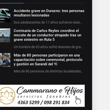
Accidente grave en Durazno: tres personas
resultaron lesionadas
Dos adolescentes de 17 años sufrieron lesio…
Comisaría de Carlos Reyles coordinó el
rescate de un conductor atrapado tras un
grave siniestro en Ruta 5
Un hombre de 63 años sufrió lesiones de gra…
Más de 80 personas participaron en una
capacitación sobre ceremonial, protocolo
y gestión en Sarandí del Yí
Más de 80 personas de distintas localidades…