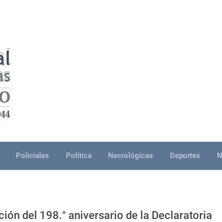
Policiales
Política
Necrológicas
Deportes
N
n del 198.° aniversario de la Declaratoria