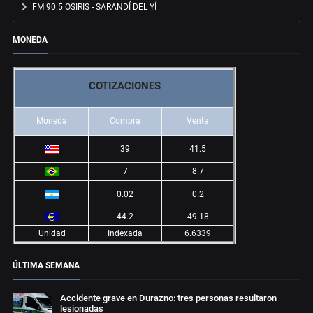
FM 90.5 OSIRIS - SARANDÍ DEL YÍ
MONEDA
COTIZACIONES
Moneda
Compra
Venta
39
41.5
7
8.7
0.02
0.2
44.2
49.18
Unidad
Indexada
6.6339
ÚLTIMA SEMANA
Accidente grave en Durazno: tres personas resultaron
lesionadas