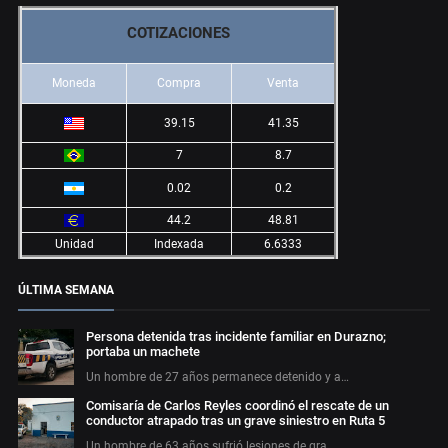
COTIZACIONES
Moneda
Compra
Venta
39.15
41.35
7
8.7
0.02
0.2
44.2
48.81
Unidad
Indexada
6.6333
ÚLTIMA SEMANA
Persona detenida tras incidente familiar en Durazno;
portaba un machete
Un hombre de 27 años permanece detenido y a…
Comisaría de Carlos Reyles coordinó el rescate de un
conductor atrapado tras un grave siniestro en Ruta 5
Un hombre de 63 años sufrió lesiones de gra…