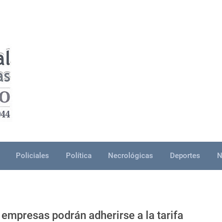
Policiales
Política
Necrológicas
Deportes
N
mpresas podrán adherirse a la tarifa