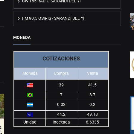
CW 155 RADIO SARANDÍ DEL YÍ
FM 90.5 OSIRIS - SARANDÍ DEL YÍ
MONEDA
COTIZACIONES
Moneda
Compra
Venta
39
41.5
7
8.7
0.02
0.2
44.2
49.18
Unidad
Indexada
6.6335