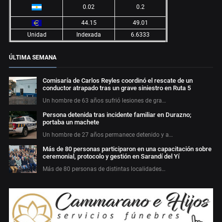
0.02
0.2
44.15
49.01
Unidad
Indexada
6.6333
ÚLTIMA SEMANA
Comisaría de Carlos Reyles coordinó el rescate de un
conductor atrapado tras un grave siniestro en Ruta 5
Un hombre de 63 años sufrió lesiones de gra…
Persona detenida tras incidente familiar en Durazno;
portaba un machete
Un hombre de 27 años permanece detenido y a…
Más de 80 personas participaron en una capacitación sobre
ceremonial, protocolo y gestión en Sarandí del Yí
Más de 80 personas de distintas localidades…