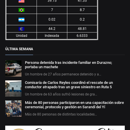
39.15
41.35
7
8.7
0.02
0.2
44.2
48.81
Unidad
Indexada
6.6333
ÚLTIMA SEMANA
Persona detenida tras incidente familiar en Durazno;
portaba un machete
Un hombre de 27 años permanece detenido y a…
Comisaría de Carlos Reyles coordinó el rescate de un
conductor atrapado tras un grave siniestro en Ruta 5
Un hombre de 63 años sufrió lesiones de gra…
Más de 80 personas participaron en una capacitación sobre
ceremonial, protocolo y gestión en Sarandí del Yí
Más de 80 personas de distintas localidades…