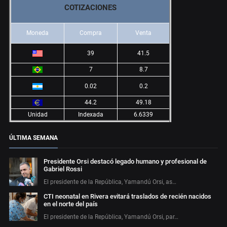
COTIZACIONES
Moneda
Compra
Venta
39
41.5
7
8.7
0.02
0.2
44.2
49.18
Unidad
Indexada
6.6339
ÚLTIMA SEMANA
Presidente Orsi destacó legado humano y profesional de
Gabriel Rossi
El presidente de la República, Yamandú Orsi, as…
CTI neonatal en Rivera evitará traslados de recién nacidos
en el norte del país
El presidente de la República, Yamandú Orsi, par…