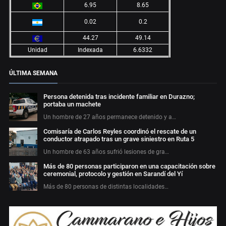
6.95
8.65
0.02
0.2
44.27
49.14
Unidad
Indexada
6.6332
ÚLTIMA SEMANA
Persona detenida tras incidente familiar en Durazno;
portaba un machete
Un hombre de 27 años permanece detenido y a…
Comisaría de Carlos Reyles coordinó el rescate de un
conductor atrapado tras un grave siniestro en Ruta 5
Un hombre de 63 años sufrió lesiones de gra…
Más de 80 personas participaron en una capacitación sobre
ceremonial, protocolo y gestión en Sarandí del Yí
Más de 80 personas de distintas localidades…