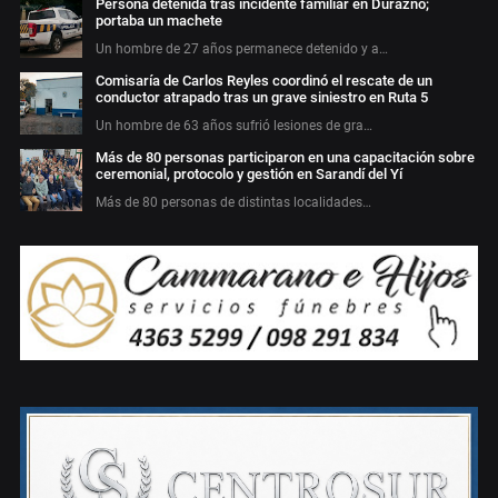
Persona detenida tras incidente familiar en Durazno;
portaba un machete
Un hombre de 27 años permanece detenido y a…
Comisaría de Carlos Reyles coordinó el rescate de un
conductor atrapado tras un grave siniestro en Ruta 5
Un hombre de 63 años sufrió lesiones de gra…
Más de 80 personas participaron en una capacitación sobre
ceremonial, protocolo y gestión en Sarandí del Yí
Más de 80 personas de distintas localidades…