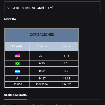
FM 90.5 OSIRIS - SARANDÍ DEL YÍ
MONEDA
COTIZACIONES
Moneda
Compra
Venta
39.1
41.5
6.95
8.65
0.02
0.2
44.27
49.14
Unidad
Indexada
6.6332
ÚLTIMA SEMANA